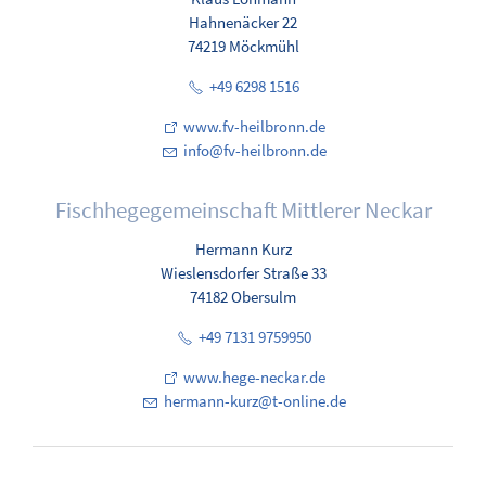
Hahnenäcker 22
74219 Möckmühl
+49 6298 1516
www.fv-heilbronn.de
nf
fv-h
lbr
nn
d
Fischhegegemeinschaft Mittlerer Neckar
Hermann Kurz
Wieslensdorfer Straße 33
74182 Obersulm
+49 7131 9759950
www.hege-neckar.de
h
rm
nn-k
rz
t-
nl
n
d