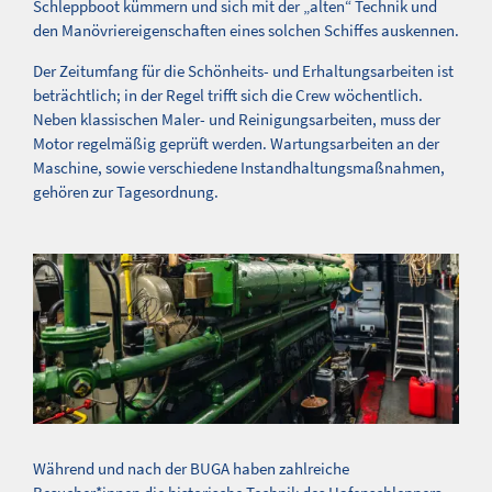
Schleppboot kümmern und sich mit der „alten“ Technik und
den Manövriereigenschaften eines solchen Schiffes auskennen.
Der Zeitumfang für die Schönheits- und Erhaltungsarbeiten ist
beträchtlich; in der Regel trifft sich die Crew wöchentlich.
Neben klassischen Maler- und Reinigungsarbeiten, muss der
Motor regelmäßig geprüft werden. Wartungsarbeiten an der
Maschine, sowie verschiedene Instandhaltungsmaßnahmen,
gehören zur Tagesordnung.
Während und nach der BUGA haben zahlreiche