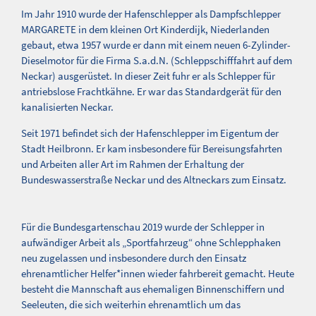
Im Jahr 1910 wurde der Hafenschlepper als Dampfschlepper
MARGARETE in dem kleinen Ort Kinderdijk, Niederlanden
gebaut, etwa 1957 wurde er dann mit einem neuen 6-Zylinder-
Dieselmotor für die Firma S.a.d.N. (Schleppschifffahrt auf dem
Neckar) ausgerüstet. In dieser Zeit fuhr er als Schlepper für
antriebslose Frachtkähne. Er war das Standardgerät für den
kanalisierten Neckar.
Seit 1971 befindet sich der Hafenschlepper im Eigentum der
Stadt Heilbronn. Er kam insbesondere für Bereisungsfahrten
und Arbeiten aller Art im Rahmen der Erhaltung der
Bundeswasserstraße Neckar und des Altneckars zum Einsatz.
Für die Bundesgartenschau 2019 wurde der Schlepper in
aufwändiger Arbeit als „Sportfahrzeug“ ohne Schlepphaken
neu zugelassen und insbesondere durch den Einsatz
ehrenamtlicher Helfer*innen wieder fahrbereit gemacht. Heute
besteht die Mannschaft aus ehemaligen Binnenschiffern und
Seeleuten, die sich weiterhin ehrenamtlich um das