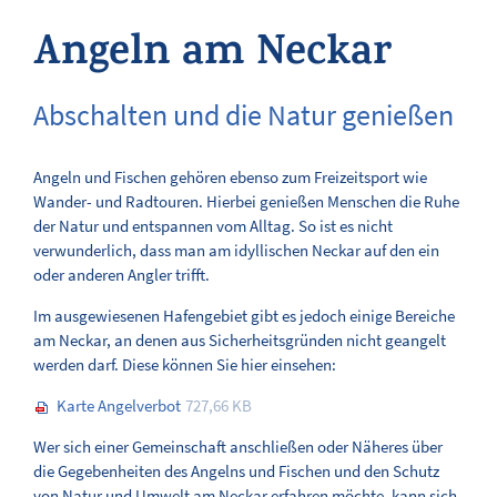
Angeln am Neckar
Angeln am Neckar
Hafenschlepper
Abschalten und die Natur genießen
SERVICE
Angeln und Fischen gehören ebenso zum Freizeitsport wie
Wander- und Radtouren. Hierbei genießen Menschen die Ruhe
KONTAKT
der Natur und entspannen vom Alltag. So ist es nicht
verwunderlich, dass man am idyllischen Neckar auf den ein
oder anderen Angler trifft.
Im ausgewiesenen Hafengebiet gibt es jedoch einige Bereiche
am Neckar, an denen aus Sicherheitsgründen nicht geangelt
werden darf. Diese können Sie hier einsehen:
Karte Angelverbot
727,66 KB
Wer sich einer Gemeinschaft anschließen oder Näheres über
die Gegebenheiten des Angelns und Fischen und den Schutz
von Natur und Umwelt am Neckar erfahren möchte, kann sich