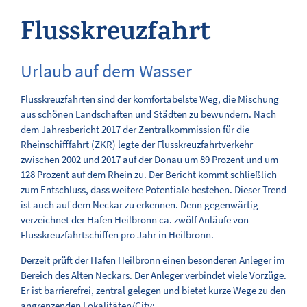
Personenschifffahrt
Flusskreuzfahrt
Sportschifffahrt
Urlaub auf dem Wasser
Tagesliegeplätze
Flusskreuzfahrten sind der komfortabelste Weg, die Mischung
Liegeplätze für Sportboote
aus schönen Landschaften und Städten zu bewundern. Nach
dem Jahresbericht 2017 der Zentralkommission für die
Rheinschifffahrt (ZKR) legte der Flusskreuzfahrtverkehr
FREIZEIT AM HAFEN
zwischen 2002 und 2017 auf der Donau um 89 Prozent und um
128 Prozent auf dem Rhein zu. Der Bericht kommt schließlich
SERVICE
zum Entschluss, dass weitere Potentiale bestehen. Dieser Trend
ist auch auf dem Neckar zu erkennen. Denn gegenwärtig
verzeichnet der Hafen Heilbronn ca. zwölf Anläufe von
KONTAKT
Flusskreuzfahrtschiffen pro Jahr in Heilbronn.
Derzeit prüft der Hafen Heilbronn einen besonderen Anleger im
Bereich des Alten Neckars. Der Anleger verbindet viele Vorzüge.
Er ist barrierefrei, zentral gelegen und bietet kurze Wege zu den
angrenzenden Lokalitäten/City: