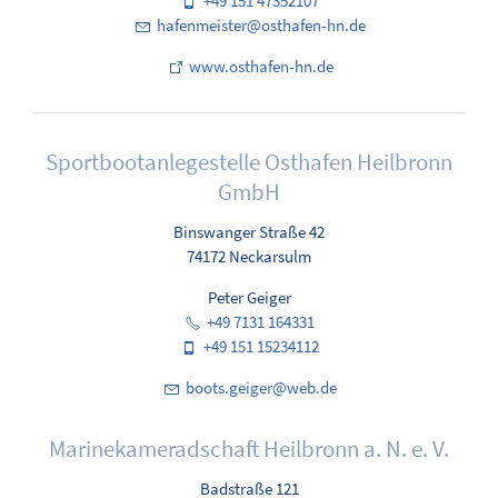
+49 151 47352107
h
f
nm
st
r
sth
f
n-hn
d
www.osthafen-hn.de
Sportbootanlegestelle Osthafen Heilbronn
GmbH
Binswanger Straße 42
74172 Neckarsulm
Peter Geiger
+49 7131 164331
+49 151 15234112
b
ts
g
g
r
w
b
d
Marinekameradschaft Heilbronn a. N. e. V.
Badstraße 121