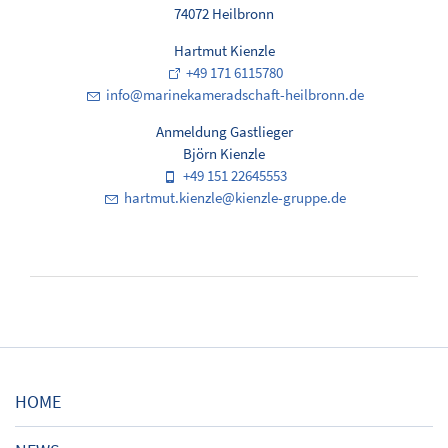
74072 Heilbronn
Hartmut Kienzle
+49 171 6115780
nf
m
r
n
k
m
r
dsch
ft-h
lbr
nn
d
Anmeldung Gastlieger
Björn Kienzle
+49 151 22645553
h
rtm
t
k
nzl
k
nzl
-gr
pp
d
HOME