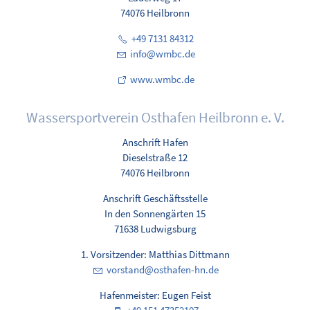
74076 Heilbronn
+49 7131 84312
nf
wmbc
d
www.wmbc.de
Wassersportverein Osthafen Heilbronn e. V.
Anschrift Hafen
Dieselstraße 12
74076 Heilbronn
Anschrift Geschäftsstelle
In den Sonnengärten 15
71638 Ludwigsburg
1. Vorsitzender: Matthias Dittmann
v
rst
nd
sth
f
n-hn
d
Hafenmeister: Eugen Feist